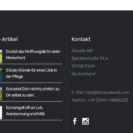
 Artikel
Kontakt
Claudia Will
Du bist das Hoffnungslicht vieler
Menschen!
Sperberstraße 54 a
90768 Fürth
5 Gute Gründe für einen Job in
Deutschland
der Pflege
Es kostet Dich nichts, ehrlich zu
E-Mail: hallo(at)claudiawill.com
Dir selbst zu sein.
Telefon: +49 (0)911-14886323
Es mangelt oft an Lob,
Anerkennung und Kritik