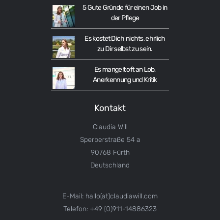
5 Gute Gründe für einen Job in
der Pflege
Es kostet Dich nichts, ehrlich
zu Dir selbst zu sein.
Es mangelt oft an Lob,
Anerkennung und Kritik
Kontakt
Claudia Will
Sperberstraße 54 a
90768 Fürth
Deutschland
E-Mail: hallo(at)claudiawill.com
Telefon: +49 (0)911-14886323