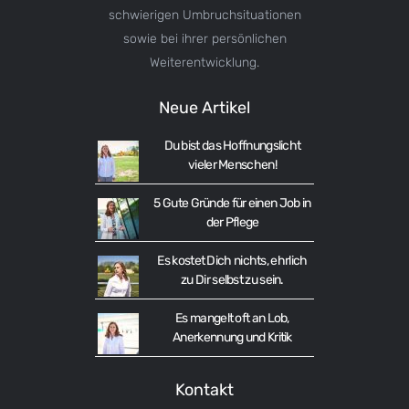
schwierigen Umbruchsituationen
sowie bei ihrer persönlichen
Weiterentwicklung.
Neue Artikel
Du bist das Hoffnungslicht
vieler Menschen!
5 Gute Gründe für einen Job in
der Pflege
Es kostet Dich nichts, ehrlich
zu Dir selbst zu sein.
Es mangelt oft an Lob,
Anerkennung und Kritik
Kontakt