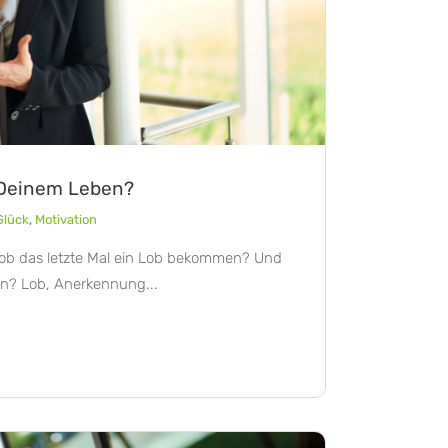
n Deinem Leben?
Glück
,
Motivation
ob das letzte Mal ein Lob bekommen? Und
n? Lob, Anerkennung...