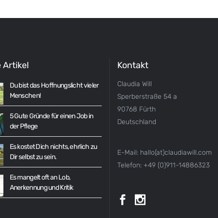
 Artikel
Kontakt
Claudia Will
Du bist das Hoffnungslicht vieler
Menschen!
Sperberstraße 54 a
90768 Fürth
5 Gute Gründe für einen Job in
Deutschland
der Pflege
Es kostet Dich nichts, ehrlich zu
E-Mail: hallo(at)claudiawill.com
Dir selbst zu sein.
Telefon: +49 (0)911-14886323
Es mangelt oft an Lob,
Anerkennung und Kritik