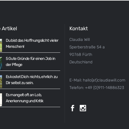
 Artikel
Kontakt
Claudia Will
Du bist das Hoffnungslicht vieler
Menschen!
Sperberstraße 54 a
90768 Fürth
5 Gute Gründe für einen Job in
Deutschland
der Pflege
Es kostet Dich nichts, ehrlich zu
E-Mail: hallo(at)claudiawill.com
Dir selbst zu sein.
Telefon: +49 (0)911-14886323
Es mangelt oft an Lob,
Anerkennung und Kritik