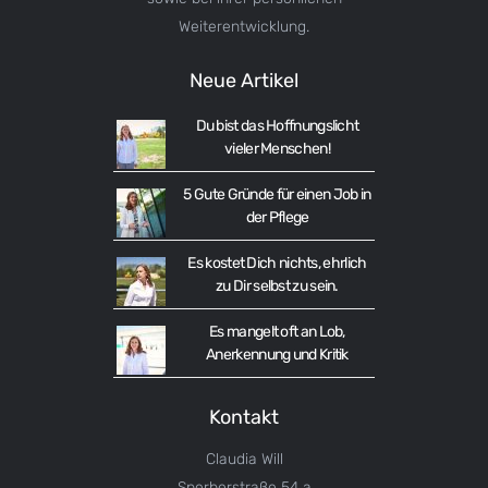
Weiterentwicklung.
Neue Artikel
Du bist das Hoffnungslicht
vieler Menschen!
5 Gute Gründe für einen Job in
der Pflege
Es kostet Dich nichts, ehrlich
zu Dir selbst zu sein.
Es mangelt oft an Lob,
Anerkennung und Kritik
Kontakt
Claudia Will
Sperberstraße 54 a