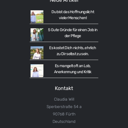
Du bist das Hoffnungslicht
vieler Menschen!
5 Gute Gründe für einen Job in
der Pflege
Es kostet Dich nichts, ehrlich
zu Dir selbst zu sein.
Es mangelt oft an Lob,
Anerkennung und Kritik
Kontakt
Claudia Will
Sperberstraße 54 a
90768 Fürth
Deutschland