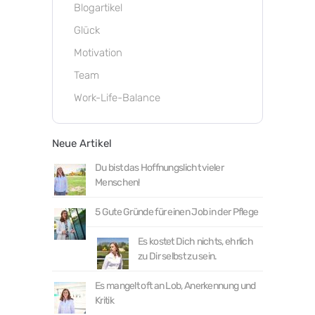
Blogartikel
Glück
Motivation
Team
Work-Life-Balance
Neue Artikel
Du bist das Hoffnungslicht vieler
Menschen!
5 Gute Gründe für einen Job in der Pflege
Es kostet Dich nichts, ehrlich
zu Dir selbst zu sein.
Es mangelt oft an Lob, Anerkennung und
Kritik