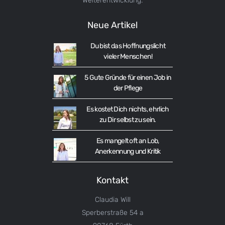
Weiterentwicklung.
Neue Artikel
Du bist das Hoffnungslicht
vieler Menschen!
5 Gute Gründe für einen Job in
der Pflege
Es kostet Dich nichts, ehrlich
zu Dir selbst zu sein.
Es mangelt oft an Lob,
Anerkennung und Kritik
Kontakt
Claudia Will
Sperberstraße 54 a