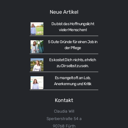
Neue Artikel
Du bist das Hoffnungslicht
vieler Menschen!
5 Gute Gründe für einen Job in
der Pflege
Es kostet Dich nichts, ehrlich
zu Dir selbst zu sein.
Es mangelt oft an Lob,
Anerkennung und Kritik
Kontakt
Claudia Will
Sperberstraße 54 a
90768 Fürth