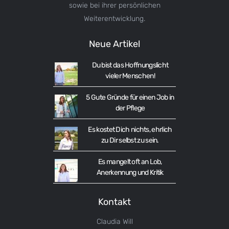
sowie bei ihrer persönlichen
Weiterentwicklung.
Neue Artikel
Du bist das Hoffnungslicht
vieler Menschen!
5 Gute Gründe für einen Job in
der Pflege
Es kostet Dich nichts, ehrlich
zu Dir selbst zu sein.
Es mangelt oft an Lob,
Anerkennung und Kritik
Kontakt
Claudia Will