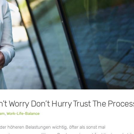
 Worry Don’t Hurry Trust The Proces
am
,
Work-Life-Balance
 der höheren Belastungen wichtig, öfter als sonst mal