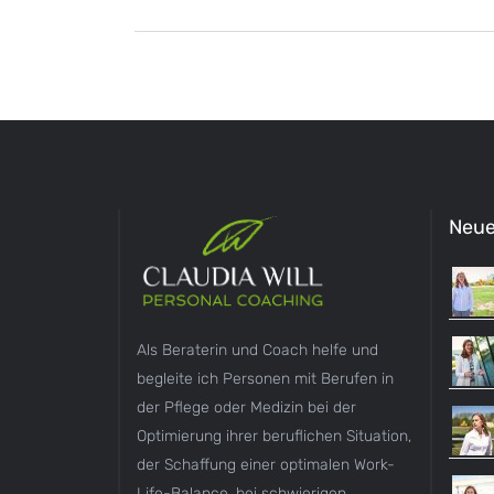
Neue
Als Beraterin und Coach helfe und
begleite ich Personen mit Berufen in
der Pflege oder Medizin bei der
Optimierung ihrer beruflichen Situation,
der Schaffung einer optimalen Work-
Life-Balance, bei schwierigen