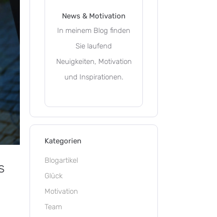
News & Motivation
In meinem Blog finden
Sie laufend
Neuigkeiten, Motivation
und Inspirationen.
Kategorien
Blogartikel
s
Glück
Motivation
Team