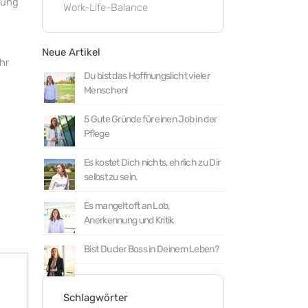
sung
Work-Life-Balance
Neue Artikel
hr
Du bist das Hoffnungslicht vieler
Menschen!
5 Gute Gründe für einen Job in der
Pflege
Es kostet Dich nichts, ehrlich zu Dir
selbst zu sein.
Es mangelt oft an Lob,
Anerkennung und Kritik
Bist Du der Boss in Deinem Leben?
Schlagwörter