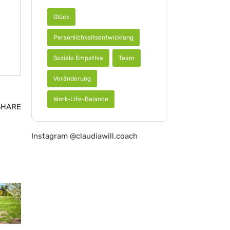
Glück
Persönlichkeitsentwicklung
Soziale Empathie
Team
Veränderung
Work-Life-Balance
SHARE
Instagram @claudiawill.coach