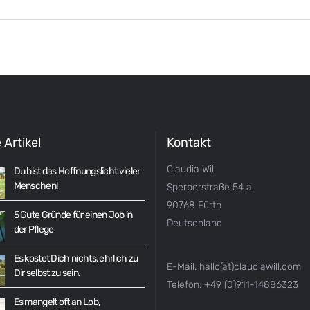
 Artikel
Kontakt
Claudia Will
Du bist das Hoffnungslicht vieler
Menschen!
Sperberstraße 54 a
90768 Fürth
5 Gute Gründe für einen Job in
Deutschland
der Pflege
Es kostet Dich nichts, ehrlich zu
E-Mail: hallo(at)claudiawill.com
Dir selbst zu sein.
Telefon: +49 (0)911-14886323
Es mangelt oft an Lob,